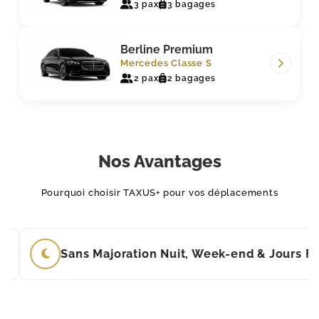
3 pax
3 bagages
Berline Premium
Mercedes Classe S
2 pax
2 bagages
Nos Avantages
Pourquoi choisir TAXUS+ pour vos déplacements
Majoration Nuit, Week-end & Jours Fériés
An