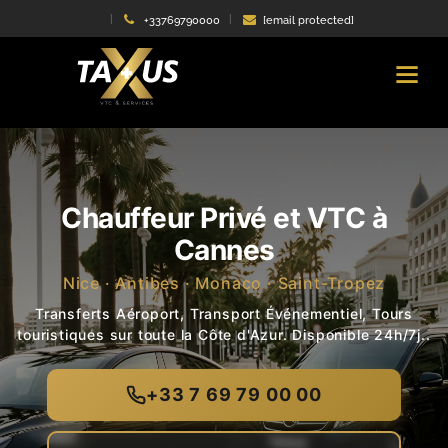
+33769790000
[email protected]
Chauffeur Privé et VTC à
Cannes
Nice · Antibes · Monaco · Saint-Tropez
Transferts Aéroport, Transport Événementiel, Tours
touristiques sur toute la Côte d'Azur. Disponible 24h/7j..
+33 7 69 79 00 00