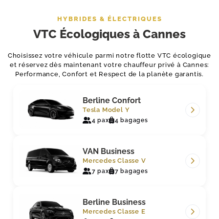
HYBRIDES & ÉLECTRIQUES
VTC Écologiques à Cannes
Choisissez votre véhicule parmi notre flotte VTC écologique
CHAUFFEUR PRIVÉ
et réservez dès maintenant votre chauffeur privé à Cannes:
TRANSFERTS AÉROPORT
Performance, Confort et Respect de la planète garantis.
MISE À DISPOSITION
Berline Confort
TRANSFERT ÉVÉNEMENTS
Tesla Model Y
4 pax
4 bagages
TARIFS
RÉSERVATION
VAN Business
Mercedes Classe V
7 pax
7 bagages
Berline Business
Mercedes Classe E