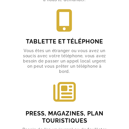
CHAUFFEUR PRIVÉ
TRANSFERTS AÉROPORT
MISE À DISPOSITION
TABLETTE ET TÉLÉPHONE
TRANSFERT ÉVÉNEMENTS
Vous êtes un étranger ou vous avez un
soucis avec votre téléphone, vous avez
TARIFS
besoin de passer un appel local urgent
on peut vous prêter un téléphone à
RÉSERVATION
bord.
PRESS, MAGAZINES, PLAN
TOURISTIQUES