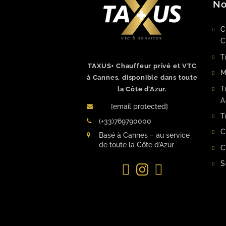
No
C
C
T
TAXUS+ Chauffeur privé et VTC
M
à Cannes, disponible dans toute
T
la Côte d’Azur.
A
[email protected]
T
(+33)769790000
C
Basé à Cannes – au service
de toute la Côte d’Azur
C
S
Facebook
Instagram
LinkedIn
Facebook
Instagram