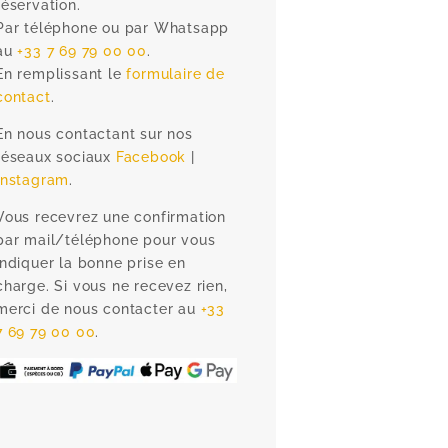
réservation.
Par téléphone ou par Whatsapp
au
+33 7 69 79 00 00
.
En remplissant le
formulaire de
contact
.
En nous contactant sur nos
réseaux sociaux
Facebook
|
Instagram
.
Vous recevrez une confirmation
par mail/téléphone pour vous
indiquer la bonne prise en
charge. Si vous ne recevez rien,
merci de nous contacter au
+33
7 69 79 00 00
.