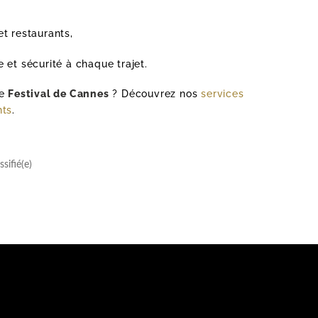
,
et restaurants,
 et sécurité à chaque trajet.
le
Festival de Cannes
? Découvrez nos
services
nts
.
sifié(e)