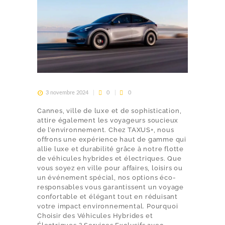
CHAUFFEUR PRIVÉ
TRANSFERTS AÉROPORT
MISE À DISPOSITION
TRANSFERT ÉVÉNEMENTS
3 novembre 2024
0
0
TARIFS
Cannes, ville de luxe et de sophistication,
RÉSERVATION
attire également les voyageurs soucieux
de l’environnement. Chez TAXUS+, nous
offrons une expérience haut de gamme qui
allie luxe et durabilité grâce à notre flotte
de véhicules hybrides et électriques. Que
vous soyez en ville pour affaires, loisirs ou
un événement spécial, nos options éco-
responsables vous garantissent un voyage
confortable et élégant tout en réduisant
votre impact environnemental. Pourquoi
Choisir des Véhicules Hybrides et