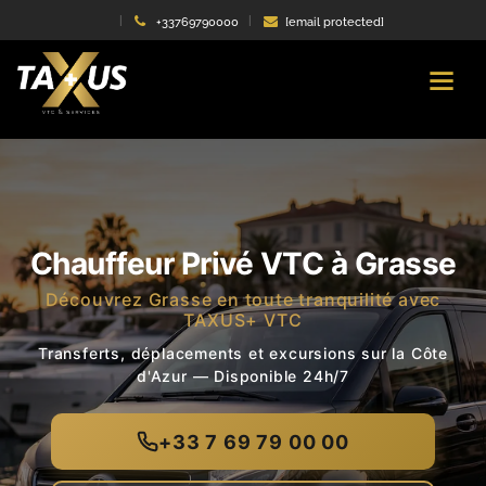
+33769790000
[email protected]
Chauffeur Privé VTC à Grasse
Découvrez Grasse en toute tranquilité avec
TAXUS+ VTC
Transferts, déplacements et excursions sur la Côte
d'Azur — Disponible 24h/7
+33 7 69 79 00 00