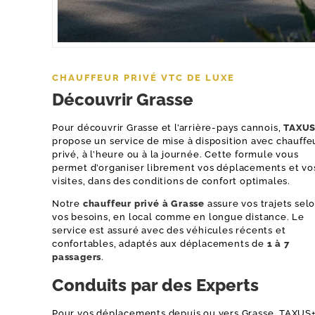
CHAUFFEUR PRIVÉ VTC DE LUXE
Découvrir Grasse
CHAUFFEUR PRIVÉ
Pour découvrir Grasse et l’arrière-pays cannois,
TAXUS
propose un service de mise à disposition avec chauffe
TRANSFERTS AÉROPORT
privé, à l’heure ou à la journée. Cette formule vous
permet d’organiser librement vos déplacements et vo
MISE À DISPOSITION
visites, dans des conditions de confort optimales.
TRANSFERT ÉVÉNEMENTS
Notre
chauffeur privé à Grasse
assure vos trajets sel
vos besoins, en local comme en longue distance. Le
TARIFS
service est assuré avec des véhicules récents et
confortables, adaptés aux déplacements de
1 à 7
RÉSERVATION
passagers
.
Conduits par des Experts
Pour vos déplacements depuis ou vers Grasse, TAXUS