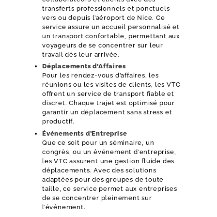
transferts professionnels et ponctuels
vers ou depuis l’aéroport de Nice. Ce
service assure un accueil personnalisé et
un transport confortable, permettant aux
voyageurs de se concentrer sur leur
travail dès leur arrivée.
Déplacements d’Affaires
Pour les rendez-vous d’affaires, les
réunions ou les visites de clients, les VTC
offrent un service de transport fiable et
discret. Chaque trajet est optimisé pour
garantir un déplacement sans stress et
CHAUFFEUR PRIVÉ
productif.
Événements d’Entreprise
TRANSFERTS AÉROPORT
Que ce soit pour un séminaire, un
congrès, ou un événement d’entreprise,
MISE À DISPOSITION
les VTC assurent une gestion fluide des
déplacements. Avec des solutions
TRANSFERT ÉVÉNEMENTS
adaptées pour des groupes de toute
taille, ce service permet aux entreprises
TARIFS
de se concentrer pleinement sur
l’événement.
RÉSERVATION